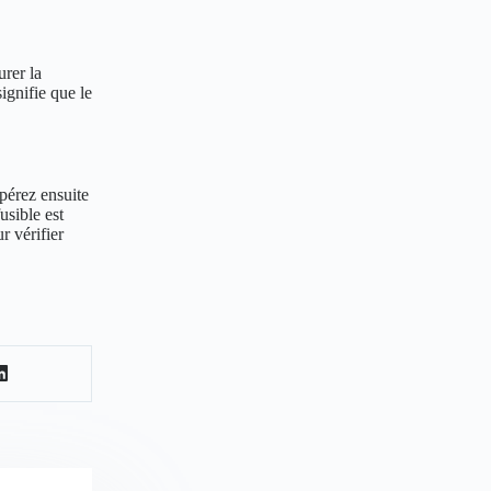
urer la
signifie que le
epérez ensuite
usible est
r vérifier