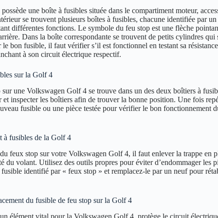
ossède une boîte à fusibles située dans le compartiment moteur, acces
ntérieur se trouvent plusieurs boîtes à fusibles, chacune identifiée par u
nt différentes fonctions. Le symbole du feu stop est une flèche pointant
arrière. Dans la boîte correspondante se trouvent de petits cylindres qui 
 le bon fusible, il faut vérifier s’il est fonctionnel en testant sa résistan
nchant à son circuit électrique respectif.
les sur la Golf 4
p sur une Volkswagen Golf 4 se trouve dans un des deux boîtiers à fusib
r et inspecter les boîtiers afin de trouver la bonne position. Une fois rep
uveau fusible ou une pièce testée pour vérifier le bon fonctionnement d
à fusibles de la Golf 4
 du feux stop sur votre Volkswagen Golf 4, il faut enlever la trappe en p
té du volant. Utilisez des outils propres pour éviter d’endommager les 
e fusible identifié par « feux stop » et remplacez-le par un neuf pour réta
ement du fusible de feu stop sur la Golf 4
 un élément vital pour la Volkswagen Golf 4, protège le circuit électriqu