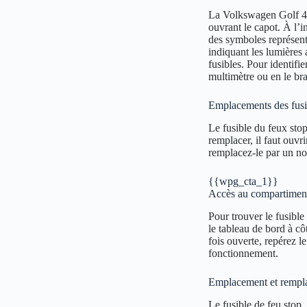
La Volkswagen Golf 4 p
ouvrant le capot. À l’i
des symboles représenta
indiquant les lumières 
fusibles. Pour identifier
multimètre ou en le bra
Emplacements des fusib
Le fusible du feux sto
remplacer, il faut ouvri
remplacez-le par un no
{{wpg_cta_1}}
Accès au compartiment 
Pour trouver le fusible
le tableau de bord à cô
fois ouverte, repérez l
fonctionnement.
Emplacement et remplac
Le fusible de feu stop,