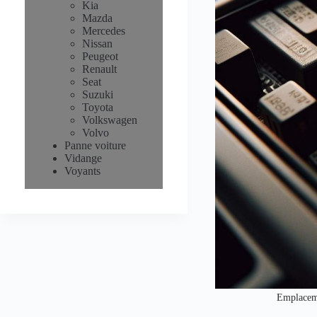
Kia
Mazda
Mercedes
Nissan
Peugeot
Renault
Seat
Suzuki
Toyota
Volkswagen
Volvo
Panne voiture
Vidange
Voyants
Emplaceme