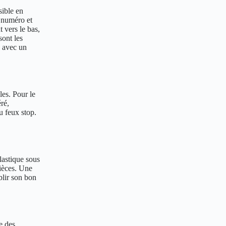
sible en
n numéro et
 vers le bas,
sont les
ce avec un
les. Pour le
éré,
u feux stop.
lastique sous
pièces. Une
blir son bon
e des