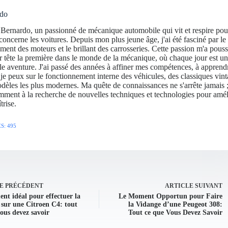
rdo
s Bernardo, un passionné de mécanique automobile qui vit et respire pou
concerne les voitures. Depuis mon plus jeune âge, j'ai été fasciné par le
ment des moteurs et le brillant des carrosseries. Cette passion m'a pouss
r tête la première dans le monde de la mécanique, où chaque jour est u
e aventure. J'ai passé des années à affiner mes compétences, à apprendr
je peux sur le fonctionnement interne des véhicules, des classiques vin
èles les plus modernes. Ma quête de connaissances ne s'arrête jamais ; 
mment à la recherche de nouvelles techniques et technologies pour amél
trise.
S: 495
E
PRÉCÉDENT
ARTICLE
SUIVANT
nt idéal pour effectuer la
Le Moment Opportun pour Faire
 sur une Citroen C4: tout
la Vidange d’une Peugeot 308:
ous devez savoir
Tout ce que Vous Devez Savoir