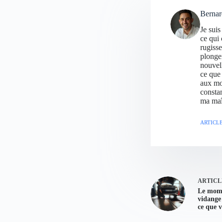
Berna
Je sui
ce qui 
rugisse
plonge
nouvell
ce que 
aux mod
consta
ma maî
ARTICLE
ARTICL
Le mome
vidange
ce que v