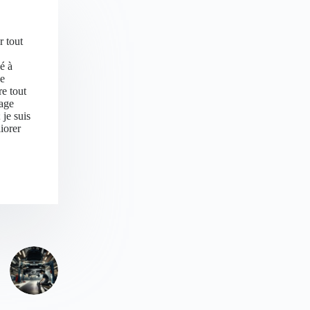
r tout
é à
ne
e tout
tage
je suis
iorer