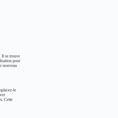
 Il se trouve
lisation pour
 un nouveau
mplacez-le
ver
s. Cette