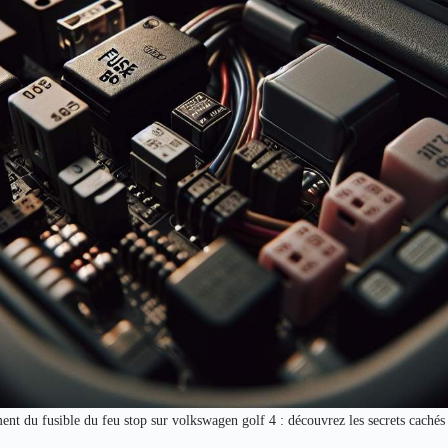
nt du fusible du feu stop sur volkswagen golf 4 : découvrez les secrets cachés