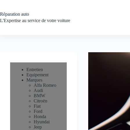
Passer
au
contenu
Réparation auto
L'Expertise au service de votre voiture
Entretien
Equipement
Marques
Alfa Romeo
Audi
BMW
Citroën
Fiat
Ford
Honda
Hyundai
Jeep