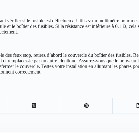
aut vérifier si le fusible est défectueux. Utilisez un multimètre pour mes
le et le boîtier des fusibles. Si la résistance est inférieure à 0,1 Ω, cela 
rectement.
le des feux stop, retirez d’abord le couvercle du boîtier des fusibles. R
t et remplacez-le par un autre identique. Assurez-vous que le nouveau f
refermer le couvercle. Testez votre installation en allumant les phares pou
tionnent correctement.