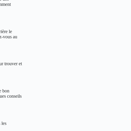
omment
ière le
ez-vous au
r trouver et
le bon
ues conseils
 les